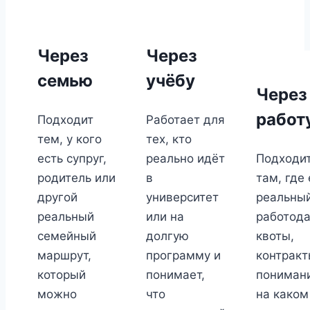
Через
Через
семью
учёбу
Через
работ
Подходит
Работает для
тем, у кого
тех, кто
есть супруг,
реально идёт
Подходи
родитель или
в
там, где 
другой
университет
реальны
реальный
или на
работода
семейный
долгую
квоты,
маршрут,
программу и
контракт
который
понимает,
пониман
можно
что
на каком