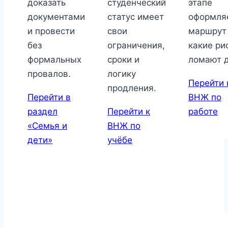
доказать
студенческий
этапе
документами
статус имеет
оформля
и провести
свои
маршрут
без
ограничения,
какие ри
формальных
сроки и
ломают д
провалов.
логику
Перейти 
продления.
Перейти в
ВНЖ по
раздел
Перейти к
работе
«Семья и
ВНЖ по
дети»
учёбе