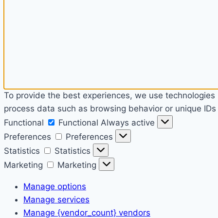
To provide the best experiences, we use technologies l
process data such as browsing behavior or unique IDs o
Functional
Functional
Always active
Preferences
Preferences
Statistics
Statistics
Marketing
Marketing
Manage options
Manage services
Manage {vendor_count} vendors