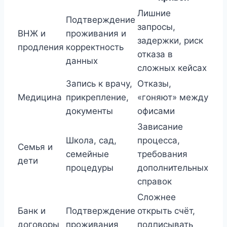
Лишние
Подтверждение
запросы,
ВНЖ и
проживания и
задержки, риск
продления
корректность
отказа в
данных
сложных кейсах
Запись к врачу,
Отказы,
Медицина
прикрепление,
«гоняют» между
документы
офисами
Зависание
Школа, сад,
процесса,
Семья и
семейные
требования
дети
процедуры
дополнительных
справок
Сложнее
Банк и
Подтверждение
открыть счёт,
договоры
проживания
подписывать