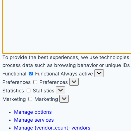
To provide the best experiences, we use technologies l
process data such as browsing behavior or unique IDs o
Functional
Functional
Always active
Preferences
Preferences
Statistics
Statistics
Marketing
Marketing
Manage options
Manage services
Manage {vendor_count} vendors