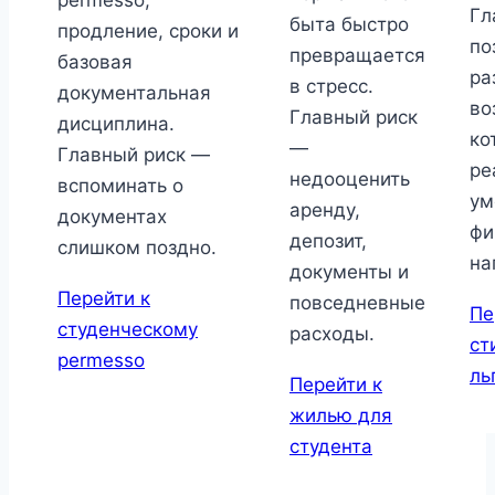
permesso,
Гл
быта быстро
продление, сроки и
по
превращается
базовая
ра
в стресс.
документальная
во
Главный риск
дисциплина.
ко
—
Главный риск —
ре
недооценить
вспоминать о
ум
аренду,
документах
фи
депозит,
слишком поздно.
на
документы и
Перейти к
повседневные
Пе
студенческому
расходы.
ст
permesso
ль
Перейти к
жилью для
студента