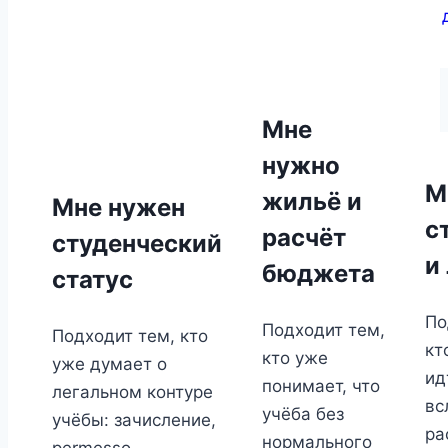
Мне
нужно
М
жильё и
Мне нужен
с
расчёт
студенческий
и
бюджета
статус
По
Подходит тем,
Подходит тем, кто
кт
кто уже
уже думает о
ид
понимает, что
легальном контуре
вс
учёба без
учёбы: зачисление,
ра
нормального