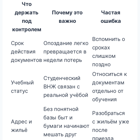
Что
держать
Почему это
Частая
под
важно
ошибка
контролем
Вспомнить о
Срок
Опоздание легко
сроках
действия
превращается в
слишком
документов
недели потерь
поздно
Относиться к
Студенческий
Учебный
документам
ВНЖ связан с
статус
отдельно от
реальной учёбой
обучения
Без понятной
Разобраться
базы быт и
Адрес и
с жильём уже
бумаги начинают
жильё
после
мешать друг
приезда