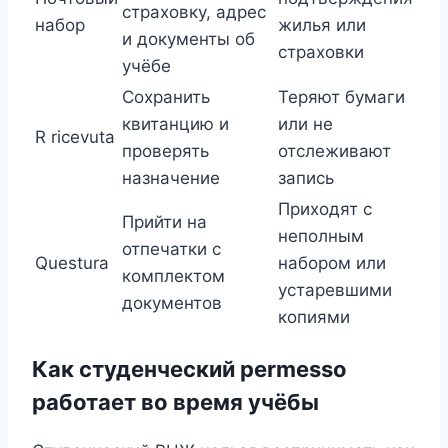
страховку, адрес
набор
жилья или
и документы об
страховки
учёбе
Сохранить
Теряют бумаги
квитанцию и
или не
R ricevuta
проверять
отслеживают
назначение
запись
Приходят с
Прийти на
неполным
отпечатки с
Questura
набором или
комплектом
устаревшими
документов
копиями
Как студенческий permesso
работает во время учёбы