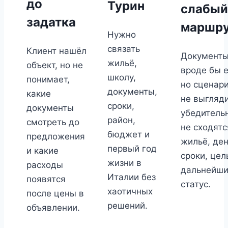
до
Турин
слабый
задатка
маршр
Нужно
связать
Клиент нашёл
Документ
жильё,
объект, но не
вроде бы е
школу,
понимает,
но сценар
документы,
какие
не выгляд
сроки,
документы
убедитель
район,
смотреть до
не сходятс
бюджет и
предложения
жильё, ден
первый год
и какие
сроки, цел
жизни в
расходы
дальнейш
Италии без
появятся
статус.
хаотичных
после цены в
решений.
объявлении.