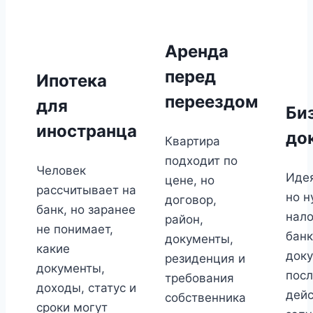
Аренда
перед
Ипотека
переездом
для
Би
иностранца
до
Квартира
подходит по
Человек
Идея
цене, но
рассчитывает на
но н
договор,
банк, но заранее
нало
район,
не понимает,
банк
документы,
какие
док
резиденция и
документы,
посл
требования
доходы, статус и
дейс
собственника
сроки могут