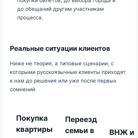
покупки билетов, до выбора города и
до обещаний другим участникам
процесса.
Реальные ситуации клиентов
Ниже не теория, а типовые сценарии, с
которыми русскоязычные клиенты приходят
к нам до решения или уже после первых
сомнений.
Покупка
Переезд
квартиры
семьи в
ВНЖ и