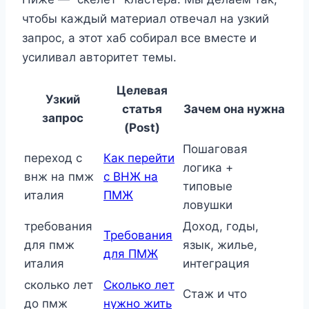
чтобы каждый материал отвечал на узкий
запрос, а этот хаб собирал все вместе и
усиливал авторитет темы.
Целевая
Узкий
статья
Зачем она нужна
запрос
(Post)
Пошаговая
переход с
Как перейти
логика +
внж на пмж
с ВНЖ на
типовые
италия
ПМЖ
ловушки
требования
Доход, годы,
Требования
для пмж
язык, жилье,
для ПМЖ
италия
интеграция
сколько лет
Сколько лет
Стаж и что
до пмж
нужно жить