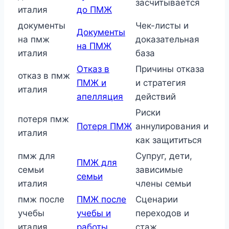
засчитывается
италия
до ПМЖ
документы
Чек-листы и
Документы
на пмж
доказательная
на ПМЖ
италия
база
Отказ в
Причины отказа
отказ в пмж
ПМЖ и
и стратегия
италия
апелляция
действий
Риски
потеря пмж
Потеря ПМЖ
аннулирования и
италия
как защититься
пмж для
Супруг, дети,
ПМЖ для
семьи
зависимые
семьи
италия
члены семьи
пмж после
ПМЖ после
Сценарии
учебы
учебы и
переходов и
италия
работы
стаж