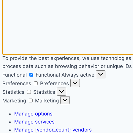
To provide the best experiences, we use technologies l
process data such as browsing behavior or unique IDs o
Functional
Functional
Always active
Preferences
Preferences
Statistics
Statistics
Marketing
Marketing
Manage options
Manage services
Manage {vendor_count} vendors