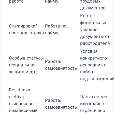
работа
найму
трудовых
документов
Квоты,
формальные
Стажировка/
Работа по
условия,
профподготовка
найму
документы от
работодателя
Условия
Особые статусы
конкретного
Работа/
(социальная
основания и
самозанятость
защита и др.)
набор
подтверждени
Residenza
elettiva
Часто нельзя
Работа/
(финансово-
или крайне
самозанятость
независимый
ограничено