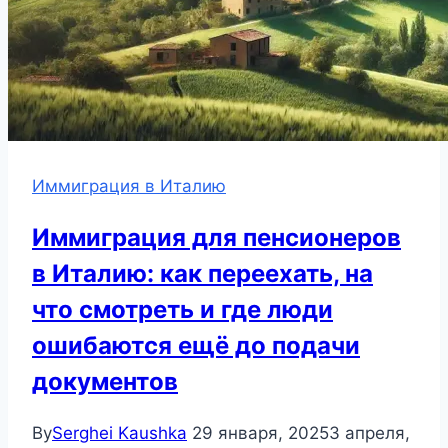
Иммиграция в Италию
Иммиграция для пенсионеров
в Италию: как переехать, на
что смотреть и где люди
ошибаются ещё до подачи
документов
By
Serghei Kaushka
29 января, 2025
3 апреля,