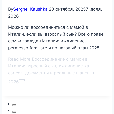
By
Serghei Kaushka
20 октября, 2025
7 июля,
2026
Можно ли воссоединиться с мамой в
Италии, если вы взрослый сын? Всё о праве
семьи граждан Италии: иждивение,
permesso familiare и пошаговый план 2025
Read More
Воссоединение с мамой в
Италии: взрослый сын, иждивение «a
carico», документы и реальные шансы в
2026