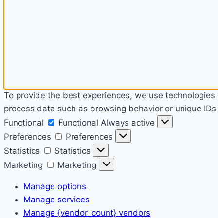
To provide the best experiences, we use technologies l
process data such as browsing behavior or unique IDs o
Functional
Functional
Always active
Preferences
Preferences
Statistics
Statistics
Marketing
Marketing
Manage options
Manage services
Manage {vendor_count} vendors