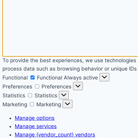
To provide the best experiences, we use technologies l
process data such as browsing behavior or unique IDs o
Functional
Functional
Always active
Preferences
Preferences
Statistics
Statistics
Marketing
Marketing
Manage options
Manage services
Manage {vendor_count} vendors