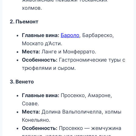
холмов.
2. Пьемонт
Главные вина:
Бароло
, Барбареско,
Москато д’Асти.
Места:
Ланге и Монферрато.
Особенность:
Гастрономические туры с
трюфелями и сыром.
3. Венето
Главные вина:
Просекко, Амароне,
Соаве.
Места:
Долина Вальполичелла, холмы
Конельяно.
Особенность:
Просекко — жемчужина