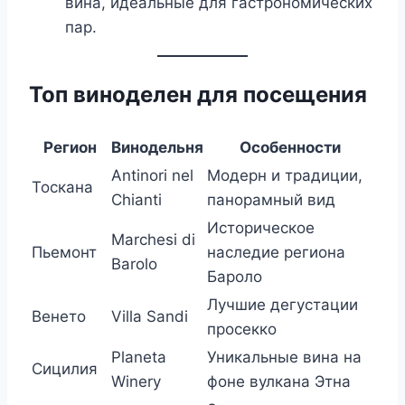
вина, идеальные для гастрономических
пар.
Топ виноделен для посещения
Регион
Винодельня
Особенности
Antinori nel
Модерн и традиции,
Тоскана
Chianti
панорамный вид
Историческое
Marchesi di
Пьемонт
наследие региона
Barolo
Бароло
Лучшие дегустации
Венето
Villa Sandi
просекко
Planeta
Уникальные вина на
Сицилия
Winery
фоне вулкана Этна