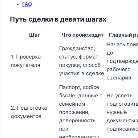
FAQ
Путь сделки в девяти шагах
Шаг
Что происходит
Главный р
Начать пои
Гражданство,
до
1. Проверка
статус, формат
подтвержд
покупателя
покупки, способ
рабочего
участия в сделке
сценария
Паспорт, codice
fiscale, данные о
Не успеть
семейном
подготовит
2. Подготовка
положении,
нужные
документов
доверенность
документы 
при
подписани
необходимости