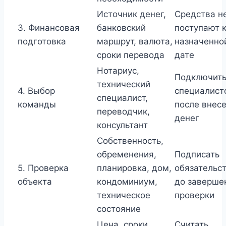
Источник денег,
Средства н
3. Финансовая
банковский
поступают 
подготовка
маршрут, валюта,
назначенно
сроки перевода
дате
Нотариус,
Подключит
технический
4. Выбор
специалист
специалист,
команды
после внес
переводчик,
денег
консультант
Собственность,
обременения,
Подписать
5. Проверка
планировка, дом,
обязательс
объекта
кондоминиум,
до заверше
техническое
проверки
состояние
Цена, сроки,
Считать