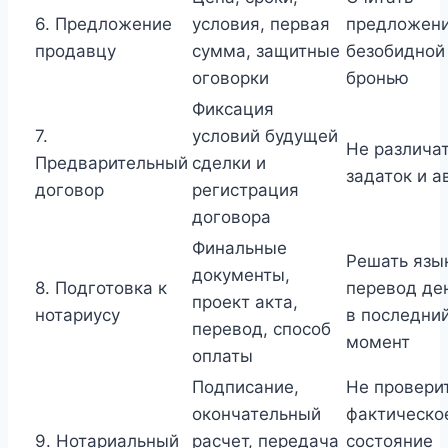
6. Предложение
условия, первая
предложен
продавцу
сумма, защитные
безобидной
оговорки
бронью
Фиксация
7.
условий будущей
Не различа
Предварительный
сделки и
задаток и а
договор
регистрация
договора
Финальные
Решать язы
документы,
8. Подготовка к
перевод де
проект акта,
нотариусу
в последни
перевод, способ
момент
оплаты
Подписание,
Не провери
окончательный
фактическо
9. Нотариальный
расчет, передача
состояние