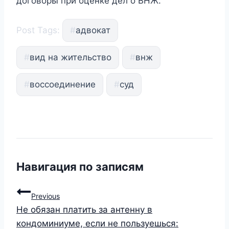
договоры при оценке дел о ВНЖ.
Post Tags:
#
адвокат
#
вид на жительство
#
внж
#
воссоединение
#
суд
Навигация по записям
Previous
Не обязан платить за антенну в
кондоминиуме, если не пользуешься: