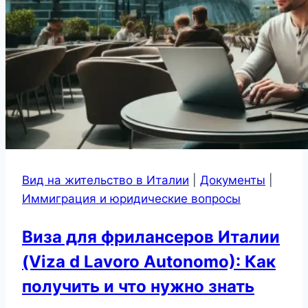
Вид на жительство в Италии
|
Документы
|
Иммиграция и юридические вопросы
Виза для фрилансеров Италии
(Viza d Lavoro Autonomo): Как
получить и что нужно знать