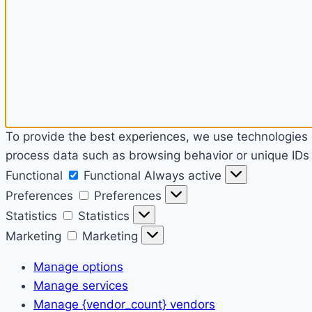
To provide the best experiences, we use technologies l
process data such as browsing behavior or unique IDs o
Functional
Functional
Always active
Preferences
Preferences
Statistics
Statistics
Marketing
Marketing
Manage options
Manage services
Manage {vendor_count} vendors