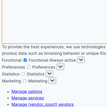
To provide the best experiences, we use technologies l
process data such as browsing behavior or unique IDs o
Functional
Functional
Always active
Preferences
Preferences
Statistics
Statistics
Marketing
Marketing
Manage options
Manage services
Manage {vendor_count} vendors