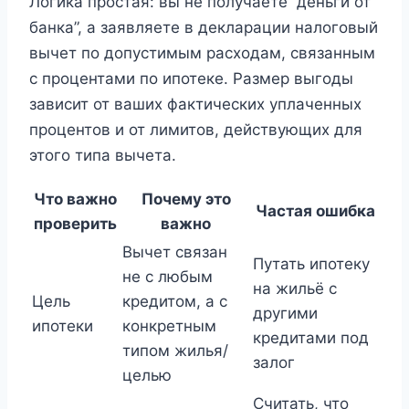
Логика простая: вы не получаете “деньги от
банка”, а заявляете в декларации налоговый
вычет по допустимым расходам, связанным
с процентами по ипотеке. Размер выгоды
зависит от ваших фактических уплаченных
процентов и от лимитов, действующих для
этого типа вычета.
Что важно
Почему это
Частая ошибка
проверить
важно
Вычет связан
Путать ипотеку
не с любым
на жильё с
Цель
кредитом, а с
другими
ипотеки
конкретным
кредитами под
типом жилья/
залог
целью
Считать, что