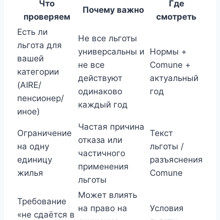
Что
Где
Почему важно
проверяем
смотреть
Есть ли
Не все льготы
льгота для
универсальны и
Нормы +
вашей
не все
Comune +
категории
действуют
актуальный
(AIRE/
одинаково
год
пенсионер/
каждый год
иное)
Частая причина
Ограничение
Текст
отказа или
на одну
льготы /
частичного
единицу
разъяснения
применения
жилья
Comune
льготы
Может влиять
Требование
на право на
Условия
«не сдаётся в