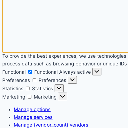
To provide the best experiences, we use technologies l
process data such as browsing behavior or unique IDs o
Functional
Functional
Always active
Preferences
Preferences
Statistics
Statistics
Marketing
Marketing
Manage options
Manage services
Manage {vendor_count} vendors