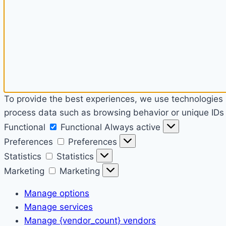
To provide the best experiences, we use technologies l
process data such as browsing behavior or unique IDs o
Functional
Functional
Always active
Preferences
Preferences
Statistics
Statistics
Marketing
Marketing
Manage options
Manage services
Manage {vendor_count} vendors