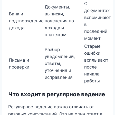
О
Документы,
документах
Банк и
выписки,
вспоминают
подтверждение
пояснения по
в
дохода
доходу и
последний
платежам
момент
Старые
Разбор
ошибки
уведомлений,
Письма и
всплывают
ответы,
проверки
после
уточнения и
начала
исправления
работы
Что входит в регулярное ведение
Регулярное ведение важно отличать от
разовых консультаций. Это не один ответ в