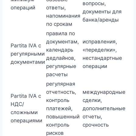
вопросы,
операций
ответы,
документы для
напоминания
банка/аренды
по срокам
правила по
документам,
исправления,
Partita IVA с
календарь
«переделки»,
регулярными
дедлайнов,
нестандартные
документами
регулярные
операции
расчеты
регулярная
отчетность,
международные
Partita IVA с
контроль
сделки,
НДС/
платежей,
дополнительные
сложными
повышенный
отчеты,
операциями
контроль
срочность
рисков