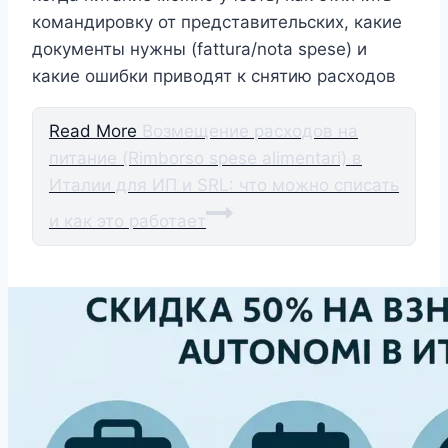
командировку от представительских, какие
документы нужны (fattura/nota spese) и
какие ошибки приводят к снятию расходов
Read More
Возмещение расходов на
питание (Rimborso spese alimentari) в
Италии для ИП и SRL: что можно списать
и как это работает