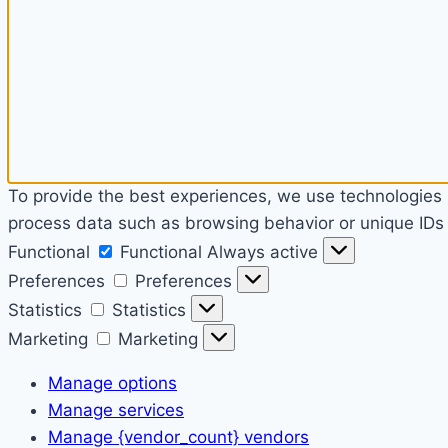
To provide the best experiences, we use technologies l
process data such as browsing behavior or unique IDs o
Functional
Functional
Always active
Preferences
Preferences
Statistics
Statistics
Marketing
Marketing
Manage options
Manage services
Manage {vendor_count} vendors