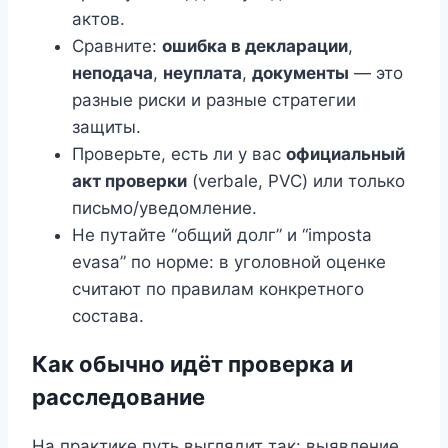
актов.
Сравните:
ошибка в декларации
,
неподача
,
неуплата
,
документы
— это
разные риски и разные стратегии
защиты.
Проверьте, есть ли у вас
официальный
акт проверки
(verbale, PVC) или только
письмо/уведомление.
Не путайте “общий долг” и “imposta
evasa” по норме: в уголовной оценке
считают по правилам конкретного
состава.
Как обычно идёт проверка и
расследование
На практике путь выглядит так: выявление