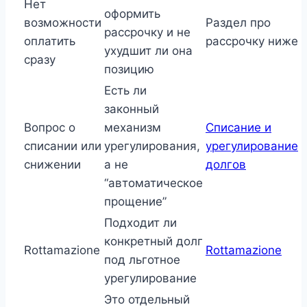
Нет
оформить
возможности
Раздел про
рассрочку и не
оплатить
рассрочку ниже
ухудшит ли она
сразу
позицию
Есть ли
законный
Вопрос о
механизм
Списание и
списании или
урегулирования,
урегулирование
снижении
а не
долгов
“автоматическое
прощение”
Подходит ли
конкретный долг
Rottamazione
Rottamazione
под льготное
урегулирование
Это отдельный