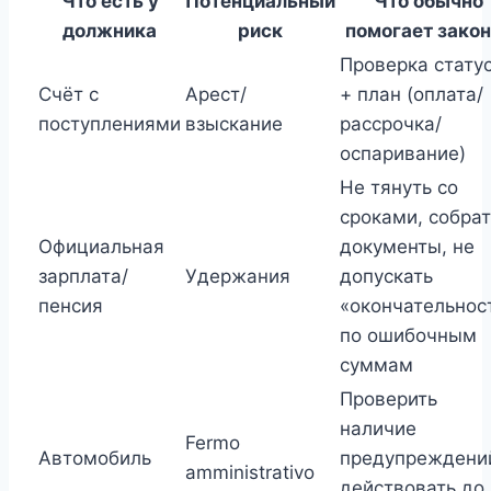
Что есть у
Потенциальный
Что обычно
должника
риск
помогает зако
Проверка стату
Счёт с
Арест/
+ план (оплата/
поступлениями
взыскание
рассрочка/
оспаривание)
Не тянуть со
сроками, собрат
Официальная
документы, не
зарплата/
Удержания
допускать
пенсия
«окончательнос
по ошибочным
суммам
Проверить
наличие
Fermo
Автомобиль
предупреждени
amministrativo
действовать до