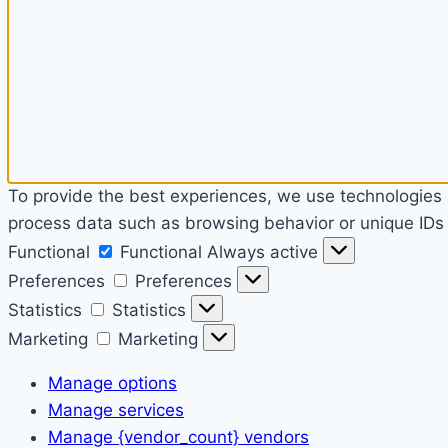
To provide the best experiences, we use technologies l
process data such as browsing behavior or unique IDs o
Functional
Functional
Always active
Preferences
Preferences
Statistics
Statistics
Marketing
Marketing
Manage options
Manage services
Manage {vendor_count} vendors