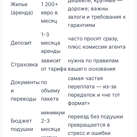
дешевле, крупные —
Жилье
1 200+
дороже; важны
(аренда)
евро в
залоги и требования к
месяц
гарантиям
1-3
часто просят сразу,
Депозит
месяца
плюс комиссия агента
аренды
зависит
нужна по правилам
Страховка
от тарифа
вашего основания
самая частая
Документы
по
переплата — из-за
и
объему
переделок и «не тот
переводы
пакета
формат»
минимум
переезд без подушки
Бюджет
2-3
превращается в
подушки
месяца
стресс и ошибки