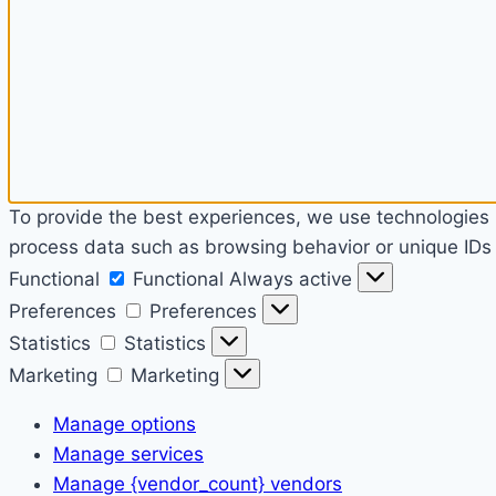
To provide the best experiences, we use technologies l
process data such as browsing behavior or unique IDs o
Functional
Functional
Always active
Preferences
Preferences
Statistics
Statistics
Marketing
Marketing
Manage options
Manage services
Manage {vendor_count} vendors