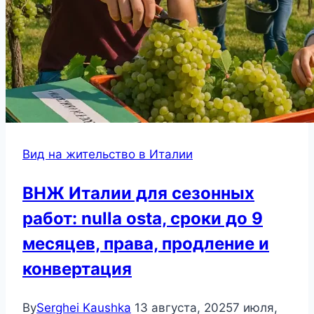
Вид на жительство в Италии
ВНЖ Италии для сезонных
работ: nulla osta, сроки до 9
месяцев, права, продление и
конвертация
By
Serghei Kaushka
13 августа, 2025
7 июля,