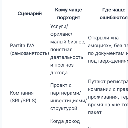
Кому чаще
Где чаще
Сценарий
подходит
ошибаются
Услуги/
фриланс/
Открыли «на
малый бизнес,
Partita IVA
эмоциях», без п
понятная
(самозанятость)
по документам 
деятельность
подтверждения
и прогноз
дохода
Путают регистр
Проект с
компании с пра
Компания
партнёрами/
проживания, те
(SRL/SRLS)
инвестициями/
время на «не то
структурой
пакет
Когда доход