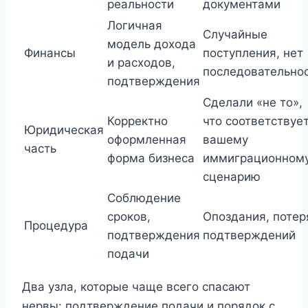
реальности
документами
Логичная
Случайные
модель дохода
Финансы
поступления, нет
и расходов,
последовательно
подтверждения
Сделали «не то»,
Корректно
что соответствуе
Юридическая
оформленная
вашему
часть
форма бизнеса
иммиграционном
сценарию
Соблюдение
сроков,
Опоздания, потер
Процедура
подтверждения
подтверждений
подачи
Два узла, которые чаще всего спасают
нервы: подтверждение подачи и порядок с