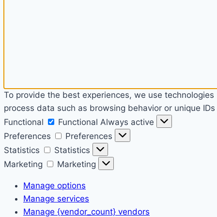
To provide the best experiences, we use technologies l
process data such as browsing behavior or unique IDs o
Functional
Functional
Always active
Preferences
Preferences
Statistics
Statistics
Marketing
Marketing
Manage options
Manage services
Manage {vendor_count} vendors