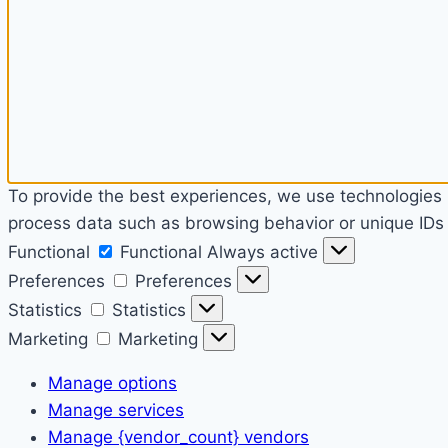
To provide the best experiences, we use technologies l
process data such as browsing behavior or unique IDs o
Functional
Functional
Always active
Preferences
Preferences
Statistics
Statistics
Marketing
Marketing
Manage options
Manage services
Manage {vendor_count} vendors