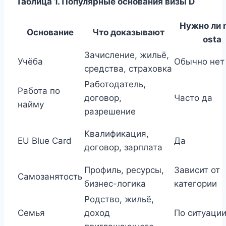
Таблица 1. Популярные основания визы D
Нужно ли n
Основание
Что доказывают
osta
Зачисление, жильё,
Учёба
Обычно нет
средства, страховка
Работодатель,
Работа по
договор,
Часто да
найму
разрешение
Квалификация,
EU Blue Card
Да
договор, зарплата
Профиль, ресурсы,
Зависит от
Самозанятость
бизнес-логика
категории
Родство, жильё,
Семья
доход
По ситуаци