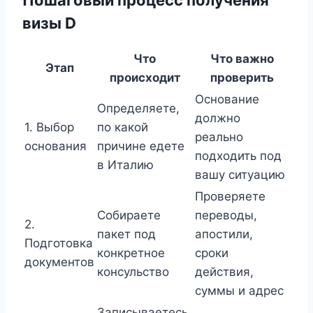
Пошаговый процесс получения
визы D
Что
Что важно
Этап
происходит
проверить
Основание
Определяете,
должно
1. Выбор
по какой
реально
основания
причине едете
подходить под
в Италию
вашу ситуацию
Проверяете
Собираете
переводы,
2.
пакет под
апостили,
Подготовка
конкретное
сроки
документов
консульство
действия,
суммы и адрес
Записываетесь