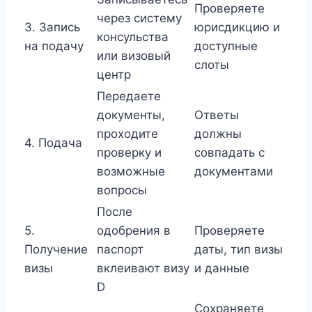
Проверяете
через систему
3. Запись
юрисдикцию и
консульства
на подачу
доступные
или визовый
слоты
центр
Передаете
документы,
Ответы
проходите
должны
4. Подача
проверку и
совпадать с
возможные
документами
вопросы
После
5.
одобрения в
Проверяете
Получение
паспорт
даты, тип визы
визы
вклеивают визу
и данные
D
Сохраняете