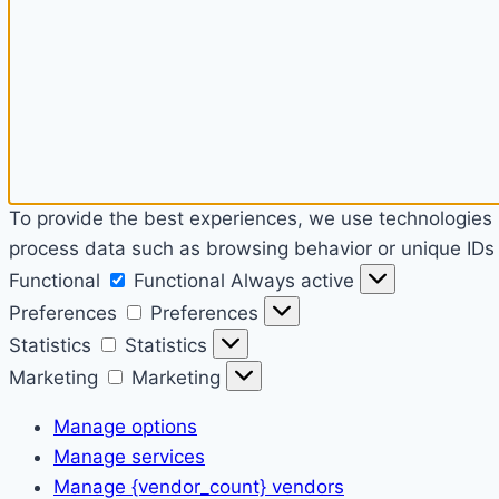
To provide the best experiences, we use technologies l
process data such as browsing behavior or unique IDs o
Functional
Functional
Always active
Preferences
Preferences
Statistics
Statistics
Marketing
Marketing
Manage options
Manage services
Manage {vendor_count} vendors