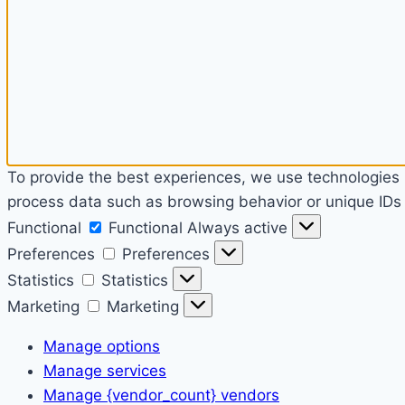
To provide the best experiences, we use technologies l
process data such as browsing behavior or unique IDs o
Functional
Functional
Always active
Preferences
Preferences
Statistics
Statistics
Marketing
Marketing
Manage options
Manage services
Manage {vendor_count} vendors