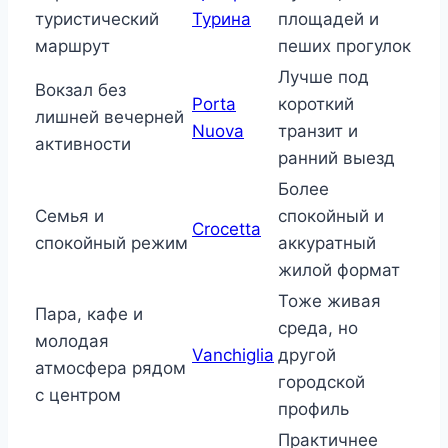
туристический
Турина
площадей и
маршрут
пеших прогулок
Лучше под
Вокзал без
Porta
короткий
лишней вечерней
Nuova
транзит и
активности
ранний выезд
Более
Семья и
спокойный и
Crocetta
спокойный режим
аккуратный
жилой формат
Тоже живая
Пара, кафе и
среда, но
молодая
Vanchiglia
другой
атмосфера рядом
городской
с центром
профиль
Практичнее