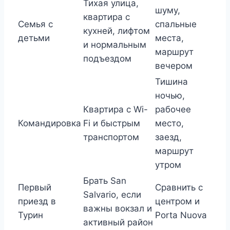
Тихая улица,
шуму,
квартира с
Семья с
спальные
кухней, лифтом
детьми
места,
и нормальным
маршрут
подъездом
вечером
Тишина
ночью,
Квартира с Wi-
рабочее
Командировка
Fi и быстрым
место,
транспортом
заезд,
маршрут
утром
Брать San
Первый
Сравнить с
Salvario, если
приезд в
центром и
важны вокзал и
Турин
Porta Nuova
активный район