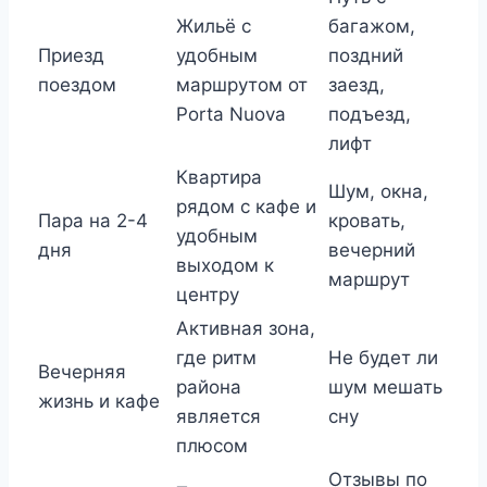
Жильё с
багажом,
Приезд
удобным
поздний
поездом
маршрутом от
заезд,
Porta Nuova
подъезд,
лифт
Квартира
Шум, окна,
рядом с кафе и
Пара на 2-4
кровать,
удобным
дня
вечерний
выходом к
маршрут
центру
Активная зона,
где ритм
Не будет ли
Вечерняя
района
шум мешать
жизнь и кафе
является
сну
плюсом
Отзывы по