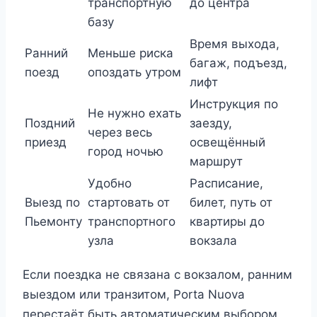
транспортную
до центра
базу
Время выхода,
Ранний
Меньше риска
багаж, подъезд,
поезд
опоздать утром
лифт
Инструкция по
Не нужно ехать
Поздний
заезду,
через весь
приезд
освещённый
город ночью
маршрут
Удобно
Расписание,
Выезд по
стартовать от
билет, путь от
Пьемонту
транспортного
квартиры до
узла
вокзала
Если поездка не связана с вокзалом, ранним
выездом или транзитом, Porta Nuova
перестаёт быть автоматическим выбором.