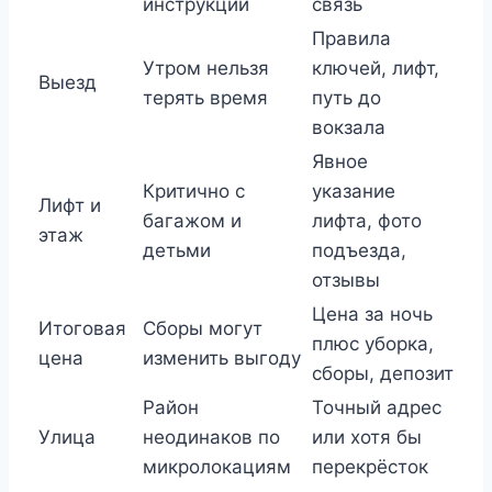
инструкции
связь
Правила
Утром нельзя
ключей, лифт,
Выезд
терять время
путь до
вокзала
Явное
Критично с
указание
Лифт и
багажом и
лифта, фото
этаж
детьми
подъезда,
отзывы
Цена за ночь
Итоговая
Сборы могут
плюс уборка,
цена
изменить выгоду
сборы, депозит
Район
Точный адрес
Улица
неодинаков по
или хотя бы
микролокациям
перекрёсток