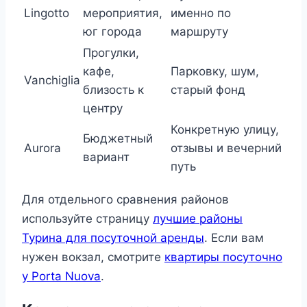
Lingotto
мероприятия,
именно по
юг города
маршруту
Прогулки,
кафе,
Парковку, шум,
Vanchiglia
близость к
старый фонд
центру
Конкретную улицу,
Бюджетный
Aurora
отзывы и вечерний
вариант
путь
Для отдельного сравнения районов
используйте страницу
лучшие районы
Турина для посуточной аренды
. Если вам
нужен вокзал, смотрите
квартиры посуточно
у Porta Nuova
.