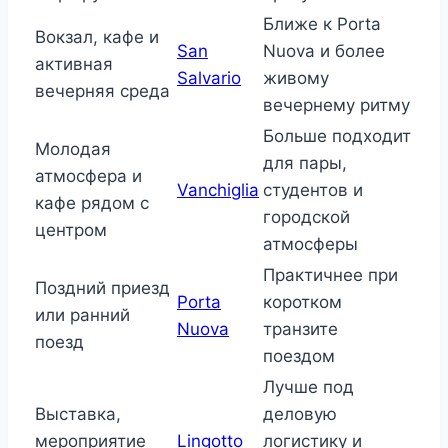
Ближе к Porta
Вокзал, кафе и
San
Nuova и более
активная
Salvario
живому
вечерняя среда
вечернему ритму
Больше подходит
Молодая
для пары,
атмосфера и
Vanchiglia
студентов и
кафе рядом с
городской
центром
атмосферы
Практичнее при
Поздний приезд
Porta
коротком
или ранний
Nuova
транзите
поезд
поездом
Лучше под
Выставка,
деловую
мероприятие
Lingotto
логистику и