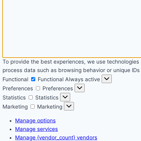
To provide the best experiences, we use technologies l
process data such as browsing behavior or unique IDs o
Functional
Functional
Always active
Preferences
Preferences
Statistics
Statistics
Marketing
Marketing
Manage options
Manage services
Manage {vendor_count} vendors