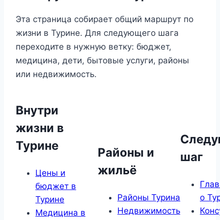
Эта страница собирает общий маршрут по
жизни в Турине. Для следующего шага
переходите в нужную ветку: бюджет,
медицина, дети, бытовые услуги, районы
или недвижимость.
Внутри
жизни в
След
Турине
Районы и
шаг
жильё
Цены и
Глав
бюджет в
Районы Турина
о Ту
Турине
Недвижимость
Конс
Медицина в