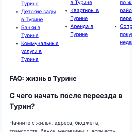
в Турине
по ж
Турине
Квартиры в
райо
Детские сады
Турине
пере
в Турине
Аренда в
Соп
Банки в
Турине
поку
Турине
нед
Коммунальные
услуги в
Турине
FAQ: жизнь в Турине
С чего начать после переезда в
Турин?
Начните с жилья, адреса, бюджета,
транспорта, банка, медицины и, если есть