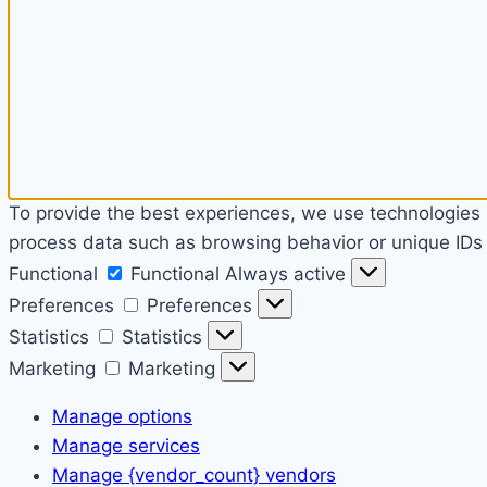
To provide the best experiences, we use technologies l
process data such as browsing behavior or unique IDs o
Functional
Functional
Always active
Preferences
Preferences
Statistics
Statistics
Marketing
Marketing
Manage options
Manage services
Manage {vendor_count} vendors