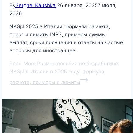
By
Serghei Kaushka
26 января, 2025
7 июля,
2026
NASpI 2025 в Италии: формула расчета,
порог и лимиты INPS, примеры суммы
выплат, сроки получения и ответы на частые
вопросы для иностранцев.
Read More
Размер пособия по безработице
NASpI в Италии в 2025 году: формула
расчета, примеры и лимиты