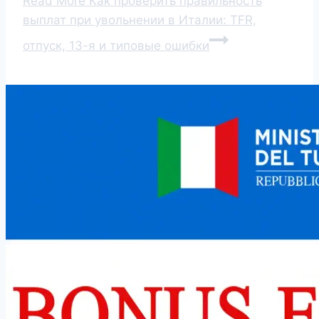
Read More
Как проверить правильность
выплат при увольнении в Италии: TFR,
отпуск, 13-я и типовые ошибки