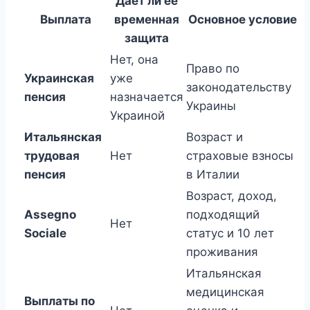
Дает ли её
Выплата
временная
Основное условие
защита
Нет, она
Право по
Украинская
уже
законодательству
пенсия
назначается
Украины
Украиной
Итальянская
Возраст и
трудовая
Нет
страховые взносы
пенсия
в Италии
Возраст, доход,
Assegno
подходящий
Нет
Sociale
статус и 10 лет
проживания
Итальянская
медицинская
Выплаты по