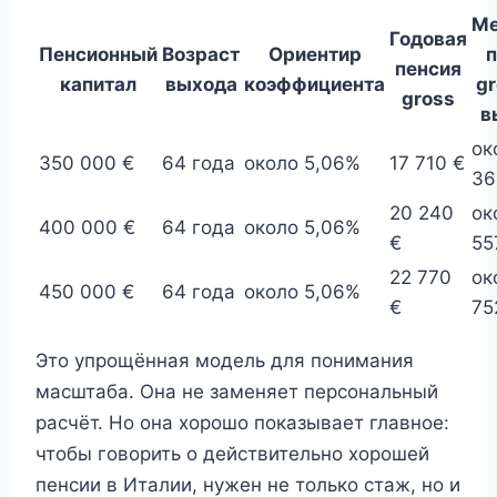
Ме
Годовая
Пенсионный
Возраст
Ориентир
п
пенсия
капитал
выхода
коэффициента
gr
gross
в
ок
350 000 €
64 года
около 5,06%
17 710 €
36
20 240
ок
400 000 €
64 года
около 5,06%
€
55
22 770
ок
450 000 €
64 года
около 5,06%
€
75
Это упрощённая модель для понимания
масштаба. Она не заменяет персональный
расчёт. Но она хорошо показывает главное:
чтобы говорить о действительно хорошей
пенсии в Италии, нужен не только стаж, но и